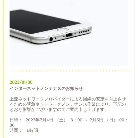
2023/01/30
インターネットメンテナスのお知らせ
上流ネットワークプロバイダーによる
回線の安定を向上させ
るための緊急ネットワークメンテナンス作業により、
下記の
とおり影響がございますのでご案内申し上げます。
日時：
2023
年
2
月
4
日
（土）
18
：
00
～
2
月
5
日
（日）
00
：
00
時間：
6
時間