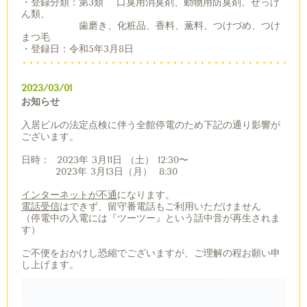
・登録分類：第3類 口臭用消臭剤、動物用防臭剤、せっけ
ん類、
歯磨き、化粧品、香料、薫料、つけづめ、つけ
まつ毛
・登録日：令和5年3月8日
2023/03/01
お知らせ
入居ビルの法定点検に伴う全館停電のため下記の通り影響が
ございます。
日時
：
2023
年
3
月
11
日
（土） 12
:30〜
2023
年
3
月
13
日
（月） 8
:30
インターネットが不通
になります。
電話受信
はできず、留守番電話もご利用いただけません
（停電中の入電には『ツーツー』という話中音が再生されま
す）
ご不便をおかけし恐縮でございますが、ご理解の程お願い申
し上げます。