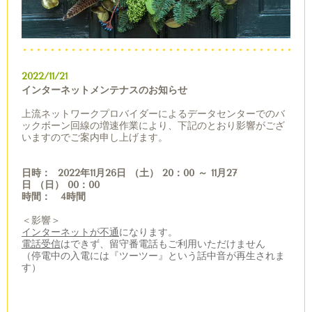
2022/11/21
インターネットメンテナスのお知らせ
上流ネットワークプロバイダーによるデータセンターでのバ
ックボーン回線の
増速作業により、下記のとおり影響がござ
いますのでご案内申し上げます。
日時：
2022
年
11
月
26
日
（土）
20
：
00
～
11
月
27
日
（日）
00
：
00
時間：
4
時間
＜影響＞
インターネットが不通
になります。
電話受信
はできず、留守番電話もご利用いただけません
（停電中の入電には『ツーツー』という話中音が再生されま
す）