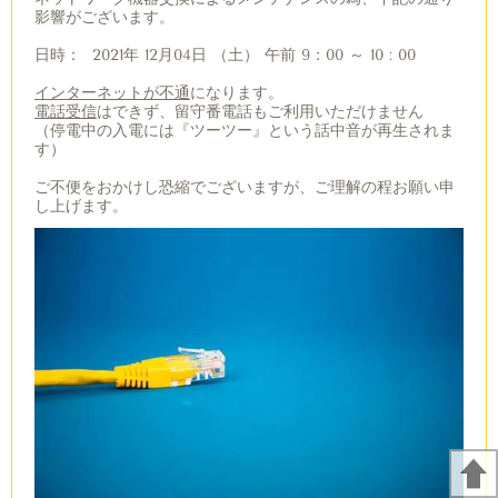
影響がございます。
日時
：
2021
年
12
月
04
日
（
土
）
午前 9
：
00
～
10 : 00
インターネットが不通
になります。
電話受信
はできず、留守番電話もご利用いただけません
（停電中の入電には『ツーツー』という話中音が再生されま
す）
ご不便をおかけし恐縮でございますが、ご理解の程お願い申
し上げます。