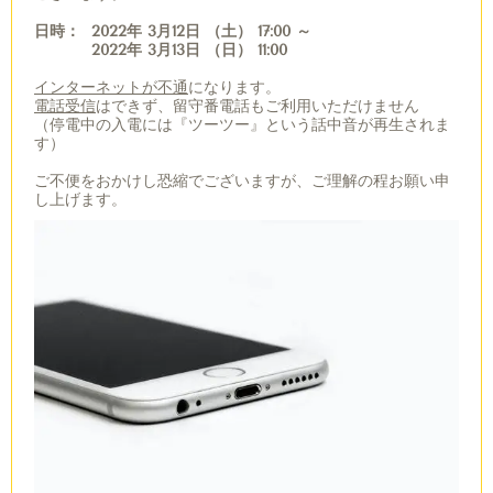
日時
：
2022
年
3
月
12
日
（
土
）
17:00 ～
2022
年
3
月
13
日
（日） 11
:00
インターネットが不通
になります。
電話受信
はできず、留守番電話もご利用いただけません
（停電中の入電には『ツーツー』という話中音が再生されま
す）
ご不便をおかけし恐縮でございますが、ご理解の程お願い申
し上げます。