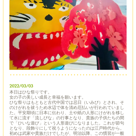
2022/03/03
本日はひな祭りです。
女の子の美しい成長と幸福を願います。
ひな祭りはもともと古代中国では忌日（いみび）とされ、そ
のけがれを祓うため水辺で体を清め厄払いが行われていまし
た。平安期頃に日本に伝わり、土や紙の人形にけがれを移し
て水に流す「流しびな」の行事となり、貴族の子供たちの間
で「ひいな遊び」という人形遊びになりました。これが節句
となり、段飾りにして祝うようになったのは江戸時代から。
初めは武家や貴族だけでしたが、明治以降、この慣習が一般