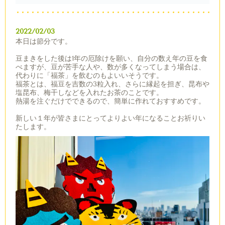
2022/02/03
本日は節分です。
豆まきをした後は1年の厄除けを願い、自分の数え年の豆を食
べますが、豆が苦手な人や、数が多くなってしまう場合は、
代わりに「福茶」を飲むのもよいいそうです。
福茶とは、福豆を吉数の3粒入れ、さらに縁起を担ぎ、昆布や
塩昆布、梅干しなどを入れたお茶のことです。
熱湯を注ぐだけでできるので、簡単に作れておすすめです。
新しい１年が皆さまにとってよりよい年になることお祈りい
たします。