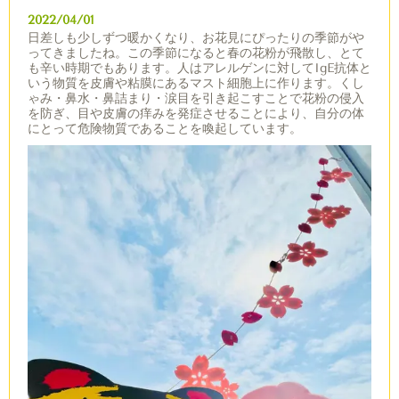
2022/04/01
日差しも少しずつ暖かくなり、お花見にぴったりの季節がや
ってきましたね。この季節になると春の花粉が飛散し、とて
も辛い時期でもあります。人はアレルゲンに対してIgE抗体と
いう物質を皮膚や粘膜にあるマスト細胞上に作ります。くし
ゃみ・鼻水・鼻詰まり・涙目を引き起こすことで花粉の侵入
を防ぎ、目や皮膚の痒みを発症させることにより、自分の体
にとって危険物質であることを喚起しています。