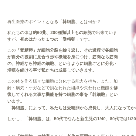
再生医療のポイントとなる「
幹細胞
」とは何か？
私たちの体は
約60兆、200種類以上もの細胞
で出来ていま
すが、
初めはたった１つの「受精卵」
です。
この
「受精卵」が細胞分裂を繰り返し、その過程で各細胞
が自分の役割に見合う形や機能を身につけ、筋肉なら筋肉
の、神経なら神経の細胞、というように細胞ごとに分化・
増殖を続ける事で私たちは成長していきます。
この体を作る様々な細胞に分化する能力を持ち、また、加
齢・病気・ケガなどで損なわれた組織や失われた機能を
修
復してくれる大事な機能を持つ細胞の事を「幹細胞」とい
います。
「幹細胞」によって、私たちは受精卵から成長し、大人になってか
しかし、
「幹細胞」は、50代でなんと新生児の1/40、80代では1/