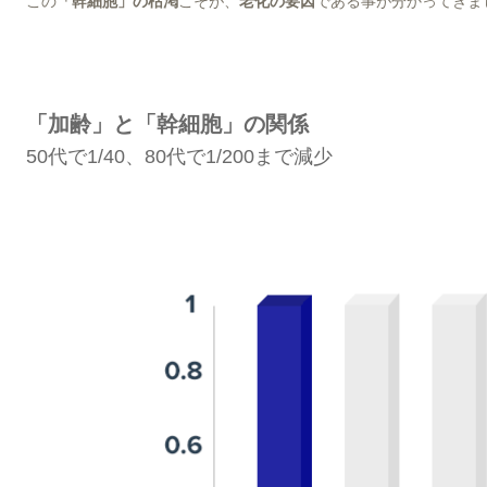
この
「幹細胞」の枯渇
こそが、
老化の要因
である事が分かってきま
「
加齢」と「幹細胞」の関係
50代で1/40、80代で1/200まで減少