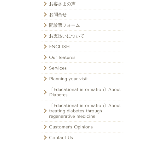
お客さまの声
お問合せ
問診票フォーム
お支払いについて
ENGLISH
Our features
Services
Planning your visit
〔Educational information〕About
Diabetes
〔Educational information〕About
treating diabetes through
regenerative medicine
Customer's Opinions
Contact Us