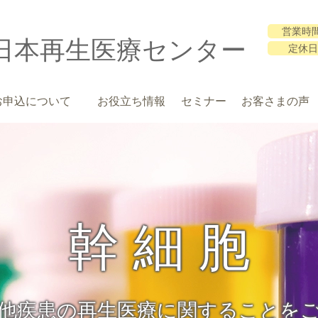
営業時
日本再生医療センター
定休
お申込について
お役立ち情報
セミナー
お客さまの声
幹 細 胞
他疾患の再生医療に関することを